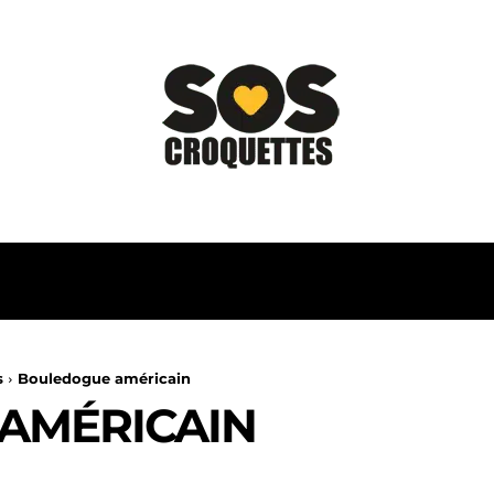
BLOG
LE CHIEN
CHAT
s
Bouledogue américain
AMÉRICAIN