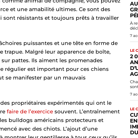
in comme animal de compagnie, vous pouvez
AU
rce et une amabilité ultimes. Ce sont des
GR
PÉ
ont résistants et toujours prêts à travailler
À retenir En juillet
déc
7 ao
choires puissantes et une tête en forme de
LE 
ce trapue. Malgré leur apparence de boîte,
2 
s sur pattes. Ils aiment les promenades
AN
D’
ce régulier est important pour ces chiens
AG
peut se manifester par un mauvais
Cha
son
7 ao
des propriétaires expérimentés qui ont le
LE 
ire
faire de l’exercice
souvent. L’entraînement
CU
r les bulldogs américains protecteurs et
EN
IM
mencé avec des chiots. L’ajout d’une
DU
à montrer leur gentillesse à tous ceux qu’ils