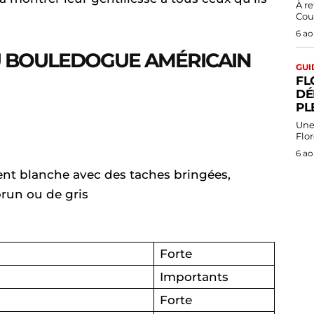
À retenir Penelope
Cou
6 ao
U BOULEDOGUE AMÉRICAIN
GUI
FL
DÉ
PL
Une
Flor
6 ao
t blanche avec des taches bringées,
run ou de gris
Forte
Importants
Forte