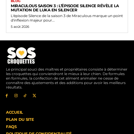
BLOG
MIRACULOUS SAISON 3 : L’ÉPISODE SILENCE RÉVÈLE LA
MUTATION DE LUKA EN SILENCER
L'épisode Silence de la saison 3 de Miraculous marque un point
d'inflexion majeur pour...
5 août 2026
Le principal souci des maîtres et propriétaires consiste à déterminer
les croquettes qui conviendront le mieux à leur chien. De formules
en formules, la confection de cet aliment animalier ne cesse de
connaître des ajustements et des additions pour avoir les meilleurs
résultats.
ACCUEIL
PLAN DU SITE
FAQS
POLITIQUE DE CONFIDENTIALITÉ