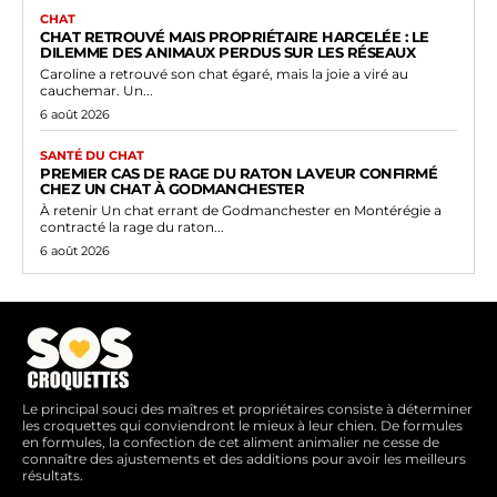
CHAT
CHAT RETROUVÉ MAIS PROPRIÉTAIRE HARCELÉE : LE
DILEMME DES ANIMAUX PERDUS SUR LES RÉSEAUX
Caroline a retrouvé son chat égaré, mais la joie a viré au
cauchemar. Un...
6 août 2026
SANTÉ DU CHAT
PREMIER CAS DE RAGE DU RATON LAVEUR CONFIRMÉ
CHEZ UN CHAT À GODMANCHESTER
À retenir Un chat errant de Godmanchester en Montérégie a
contracté la rage du raton...
6 août 2026
Le principal souci des maîtres et propriétaires consiste à déterminer
les croquettes qui conviendront le mieux à leur chien. De formules
en formules, la confection de cet aliment animalier ne cesse de
connaître des ajustements et des additions pour avoir les meilleurs
résultats.