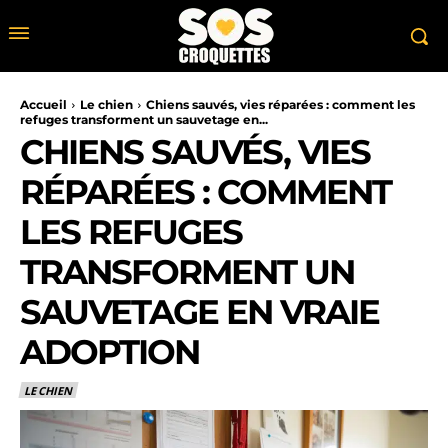
Accueil
Le chien
Chiens sauvés, vies réparées : comment les
refuges transforment un sauvetage en...
CHIENS SAUVÉS, VIES
RÉPARÉES : COMMENT
LES REFUGES
TRANSFORMENT UN
SAUVETAGE EN VRAIE
ADOPTION
LE CHIEN