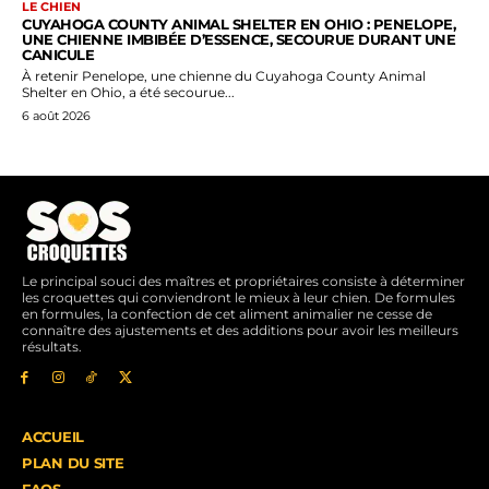
LE CHIEN
CUYAHOGA COUNTY ANIMAL SHELTER EN OHIO : PENELOPE,
UNE CHIENNE IMBIBÉE D’ESSENCE, SECOURUE DURANT UNE
CANICULE
À retenir Penelope, une chienne du Cuyahoga County Animal
Shelter en Ohio, a été secourue...
6 août 2026
Le principal souci des maîtres et propriétaires consiste à déterminer
les croquettes qui conviendront le mieux à leur chien. De formules
en formules, la confection de cet aliment animalier ne cesse de
connaître des ajustements et des additions pour avoir les meilleurs
résultats.
ACCUEIL
PLAN DU SITE