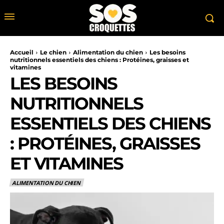
Accueil
Le chien
Alimentation du chien
Les besoins
nutritionnels essentiels des chiens : Protéines, graisses et
vitamines
LES BESOINS
NUTRITIONNELS
ESSENTIELS DES CHIENS
: PROTÉINES, GRAISSES
ET VITAMINES
ALIMENTATION DU CHIEN