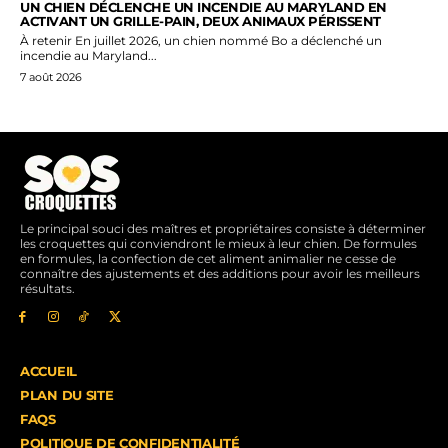
UN CHIEN DÉCLENCHE UN INCENDIE AU MARYLAND EN
ACTIVANT UN GRILLE-PAIN, DEUX ANIMAUX PÉRISSENT
À retenir En juillet 2026, un chien nommé Bo a déclenché un
incendie au Maryland...
7 août 2026
Le principal souci des maîtres et propriétaires consiste à déterminer
les croquettes qui conviendront le mieux à leur chien. De formules
en formules, la confection de cet aliment animalier ne cesse de
connaître des ajustements et des additions pour avoir les meilleurs
résultats.
ACCUEIL
PLAN DU SITE
FAQS
POLITIQUE DE CONFIDENTIALITÉ