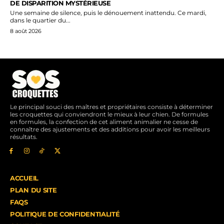
DE DISPARITION MYSTÉRIEUSE
Une semaine de silence, puis le dénouement inattendu. Ce mardi,
dans le quartier du...
8 août 2026
Le principal souci des maîtres et propriétaires consiste à déterminer
les croquettes qui conviendront le mieux à leur chien. De formules
en formules, la confection de cet aliment animalier ne cesse de
connaître des ajustements et des additions pour avoir les meilleurs
résultats.
ACCUEIL
PLAN DU SITE
FAQS
POLITIQUE DE CONFIDENTIALITÉ